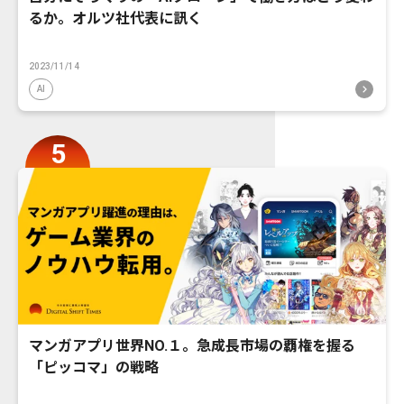
るか。オルツ社代表に訊く
2023/11/14
AI
マンガアプリ世界NO.１。急成長市場の覇権を握る
「ピッコマ」の戦略