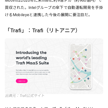
Moovitは2020年に米Intelに約9億ドル（約960億円）で
買収された。Intelグループの傘下で自動運転開発を手掛
けるMobileyeと連携した今後の展開に要注目だ。
「Trafi」：Trafi（リトアニア）
出典元：Trafi公式サイト