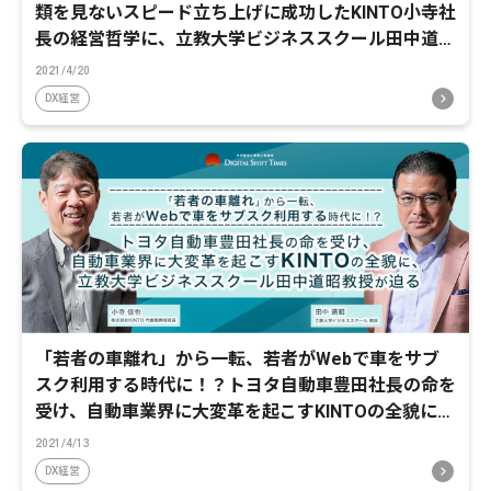
類を見ないスピード立ち上げに成功したKINTO小寺社
長の経営哲学に、立教大学ビジネススクール田中道昭
教授が迫る
2021/4/20
DX経営
「若者の車離れ」から一転、若者がWebで車をサブ
スク利用する時代に！？トヨタ自動車豊田社長の命を
受け、自動車業界に大変革を起こすKINTOの全貌に、
立教大学ビジネススクール田中道昭教授が迫る
2021/4/13
DX経営