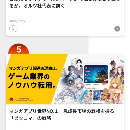
るか。オルツ社代表に訊く
2023/11/14
AI
マンガアプリ世界NO.１。急成長市場の覇権を握る
「ピッコマ」の戦略