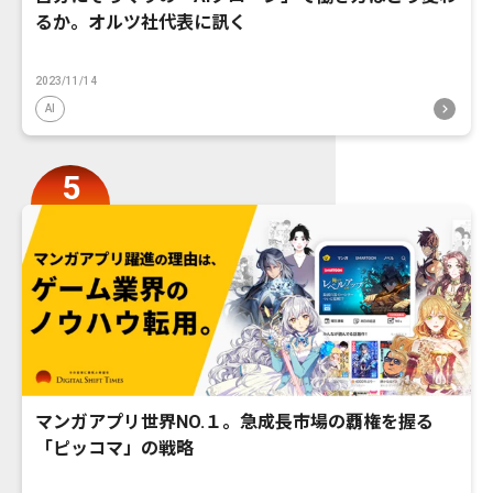
るか。オルツ社代表に訊く
2023/11/14
AI
マンガアプリ世界NO.１。急成長市場の覇権を握る
「ピッコマ」の戦略