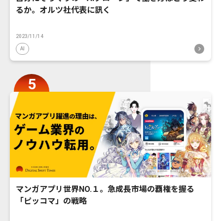
るか。オルツ社代表に訊く
2023/11/14
AI
マンガアプリ世界NO.１。急成長市場の覇権を握る
「ピッコマ」の戦略