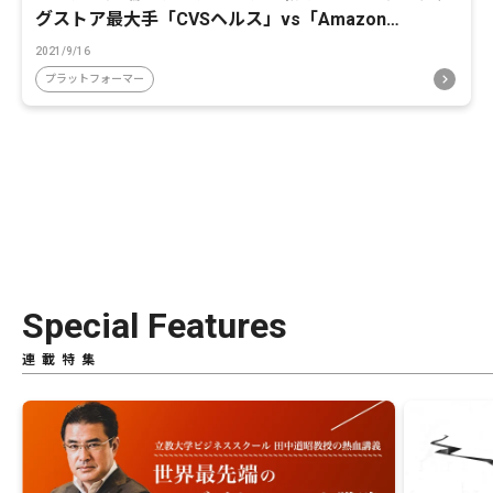
グストア最大手「CVSヘルス」vs「Amazon
Pharmacy」。米薬局DX最新事情から、日本の薬局
2021/9/16
業界は何を学ぶべきか
プラットフォーマー
Special Features
連載特集