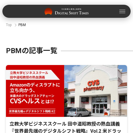
Top
PBM
PBMの記事一覧
立教大学ビジネススクール 田中道昭教授の熱血講義
『世界最先端のデジタルシフト戦略』Vol.2 米ドラッ