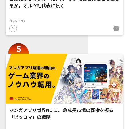
るか。オルツ社代表に訊く
2023/11/14
AI
マンガアプリ世界NO.１。急成長市場の覇権を握る
「ピッコマ」の戦略