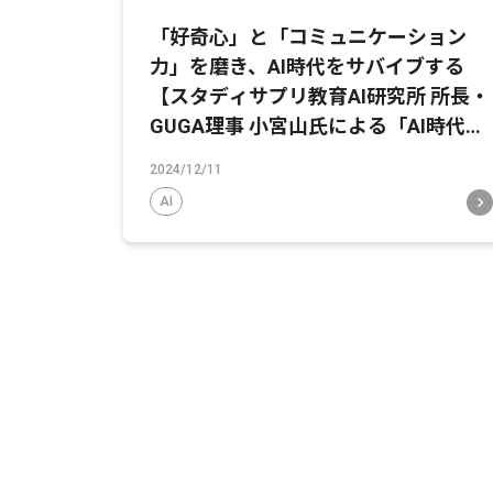
「好奇心」と「コミュニケーション
力」を磨き、AI時代をサバイブする
【スタディサプリ教育AI研究所 所長・
GUGA理事 小宮山氏による「AI時代の
教育変革」連載 第4弾＜後編＞】
2024/12/11
AI