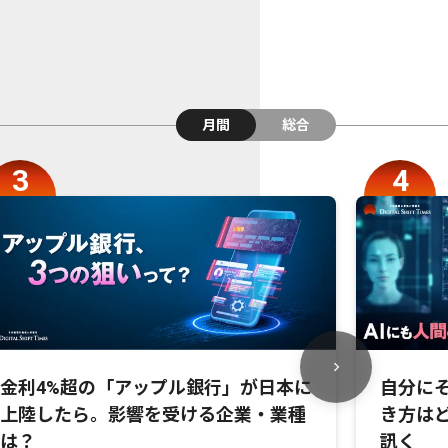
月間
総合
金利4%超の「アップル銀行」が日本に
自分にそ
上陸したら。影響を受ける企業・業種
き方は
は？
訊く