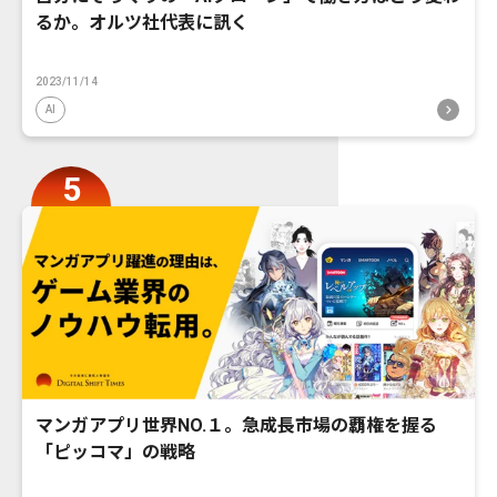
るか。オルツ社代表に訊く
2023/11/14
AI
マンガアプリ世界NO.１。急成長市場の覇権を握る
「ピッコマ」の戦略