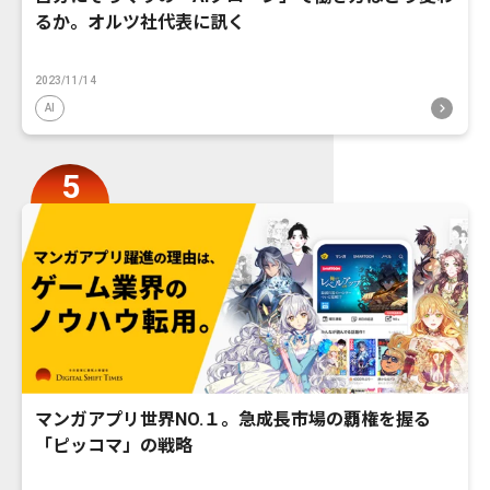
るか。オルツ社代表に訊く
2023/11/14
AI
マンガアプリ世界NO.１。急成長市場の覇権を握る
「ピッコマ」の戦略