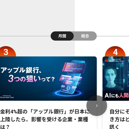
月間
総合
金利4%超の「アップル銀行」が日本に
自分にそ
上陸したら。影響を受ける企業・業種
き方は
は？
訊く