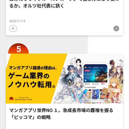
るか。オルツ社代表に訊く
2023/11/14
AI
マンガアプリ世界NO.１。急成長市場の覇権を握る
「ピッコマ」の戦略