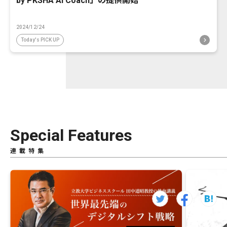
by PKSHA AI Coach」の提供開始
2024/12/24
Today's PICK UP
Special Features
連載特集