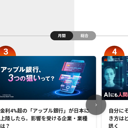
月間
総合
金利4%超の「アップル銀行」が日本に
自分にそ
上陸したら。影響を受ける企業・業種
き方は
は？
訊く