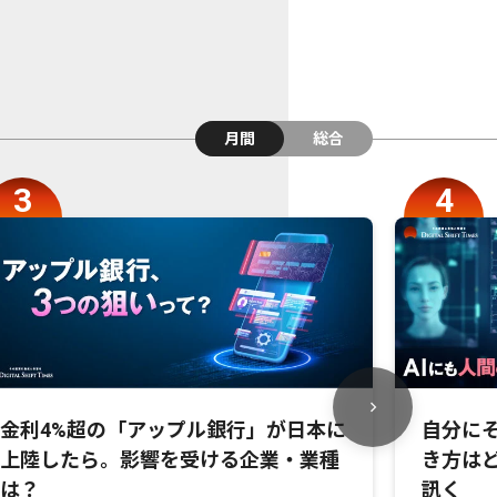
月間
総合
金利4%超の「アップル銀行」が日本に
自分にそ
上陸したら。影響を受ける企業・業種
き方は
は？
訊く