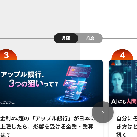
月間
総合
金利4%超の「アップル銀行」が日本に
自分にそ
上陸したら。影響を受ける企業・業種
き方は
は？
訊く