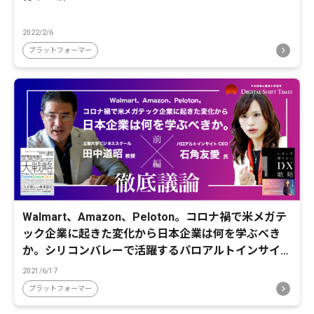
2022/2/6
プラットフォーマー
Walmart、Amazon、Peloton。コロナ禍で米メガテ
ック企業に起きた変化から日本企業は何を学ぶべき
か。シリコンバレーで活躍するパロアルトインサイト
CEO石角友愛氏、立教大学ビジネススクール田中道昭
2021/6/17
教授が徹底議論
プラットフォーマー