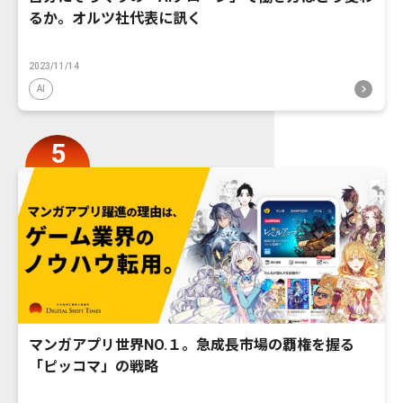
るか。オルツ社代表に訊く
2023/11/14
AI
マンガアプリ世界NO.１。急成長市場の覇権を握る
「ピッコマ」の戦略