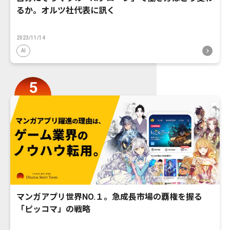
るか。オルツ社代表に訊く
2023/11/14
AI
マンガアプリ世界NO.１。急成長市場の覇権を握る
「ピッコマ」の戦略