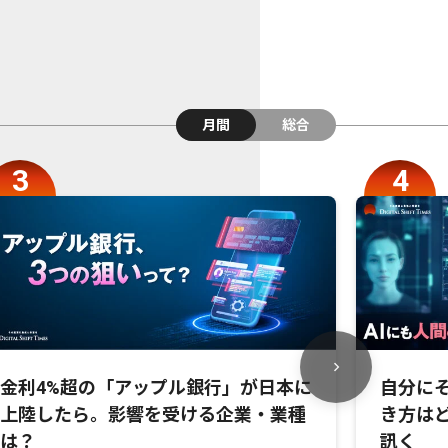
月間
総合
金利4%超の「アップル銀行」が日本に
自分にそ
上陸したら。影響を受ける企業・業種
き方は
は？
訊く