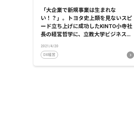
「大企業で新規事業は生まれな
い！？」。トヨタ史上類を見ないスピ
ード立ち上げに成功したKINTO小寺社
長の経営哲学に、立教大学ビジネスス
クール田中道昭教授が迫る
2021/4/20
DX経営