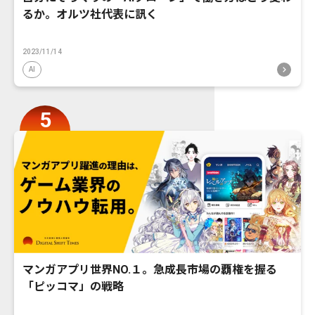
るか。オルツ社代表に訊く
2023/11/14
AI
マンガアプリ世界NO.１。急成長市場の覇権を握る
「ピッコマ」の戦略