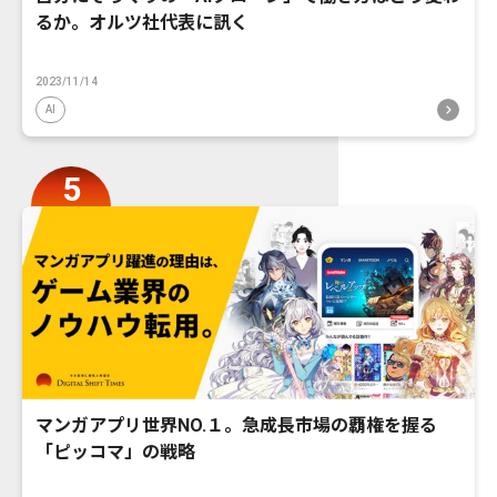
るか。オルツ社代表に訊く
2023/11/14
AI
マンガアプリ世界NO.１。急成長市場の覇権を握る
「ピッコマ」の戦略