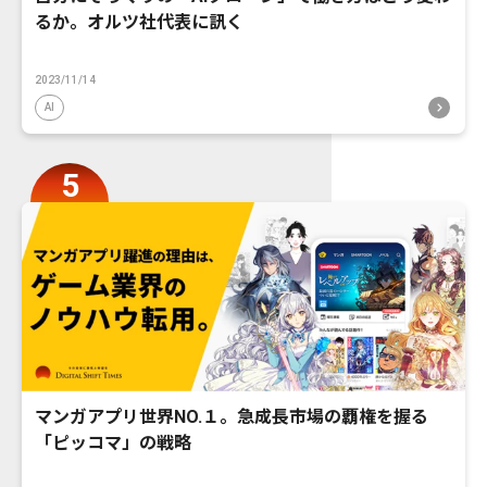
るか。オルツ社代表に訊く
2023/11/14
AI
マンガアプリ世界NO.１。急成長市場の覇権を握る
「ピッコマ」の戦略