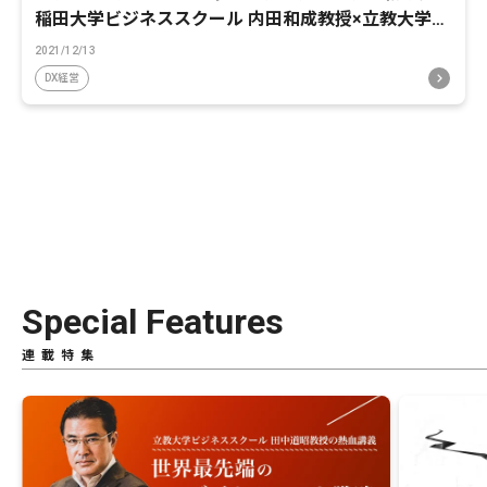
稲田大学ビジネススクール 内田和成教授×立教大学ビ
ジネススクール 田中道昭教授 後編
2021/12/13
DX経営
Special Features
連載特集