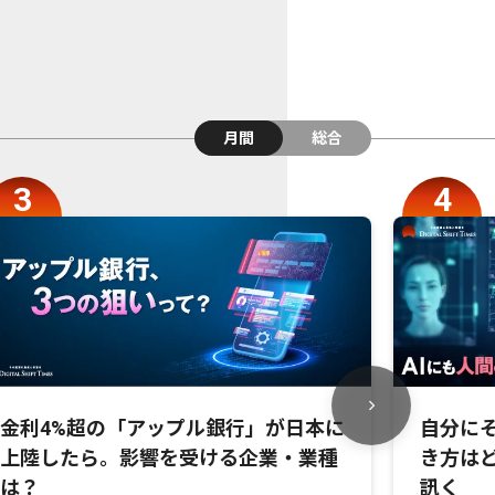
月間
総合
金利4%超の「アップル銀行」が日本に
自分にそ
上陸したら。影響を受ける企業・業種
き方は
は？
訊く