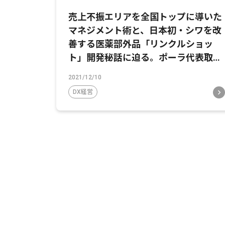
売上不振エリアを全国トップに導いた
マネジメント術と、日本初・シワを改
善する医薬部外品「リンクルショッ
ト」開発秘話に迫る。ポーラ代表取締
役社長 及川美紀氏×立教大学ビジネス
2021/12/10
スクール田中道昭教授対談【中編】
DX経営