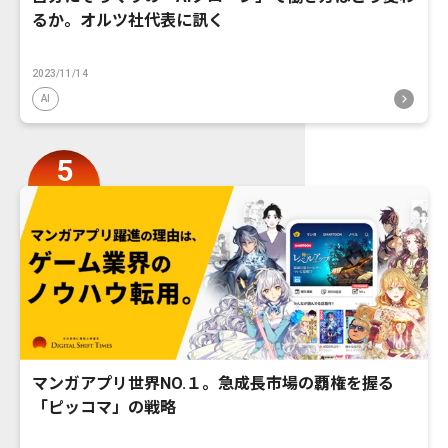
るか。オルツ社代表に訊く
2023/11/14
AI
マンガアプリ世界NO.１。急成長市場の覇権を握る
「ピッコマ」の戦略