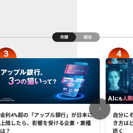
月間
総合
金利4%超の「アップル銀行」が日本に
自分にそ
上陸したら。影響を受ける企業・業種
き方は
は？
訊く