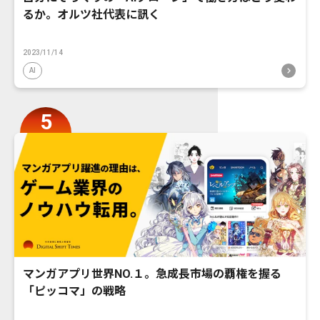
るか。オルツ社代表に訊く
2023/11/14
AI
マンガアプリ世界NO.１。急成長市場の覇権を握る
「ピッコマ」の戦略