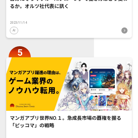
るか。オルツ社代表に訊く
2023/11/14
AI
マンガアプリ世界NO.１。急成長市場の覇権を握る
「ピッコマ」の戦略