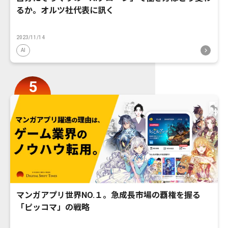
るか。オルツ社代表に訊く
2023/11/14
AI
マンガアプリ世界NO.１。急成長市場の覇権を握る
「ピッコマ」の戦略