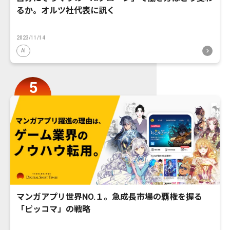
るか。オルツ社代表に訊く
2023/11/14
AI
マンガアプリ世界NO.１。急成長市場の覇権を握る
「ピッコマ」の戦略