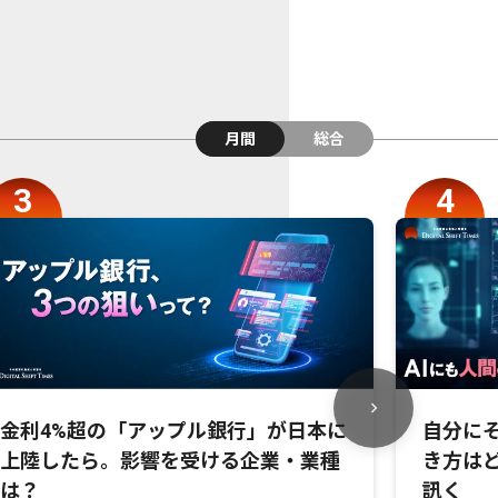
月間
総合
金利4%超の「アップル銀行」が日本に
自分にそ
上陸したら。影響を受ける企業・業種
き方は
は？
訊く