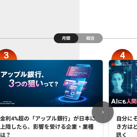
月間
総合
金利4%超の「アップル銀行」が日本に
自分にそ
上陸したら。影響を受ける企業・業種
き方は
は？
訊く