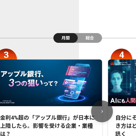
月間
総合
金利4%超の「アップル銀行」が日本に
自分にそ
上陸したら。影響を受ける企業・業種
き方は
は？
訊く