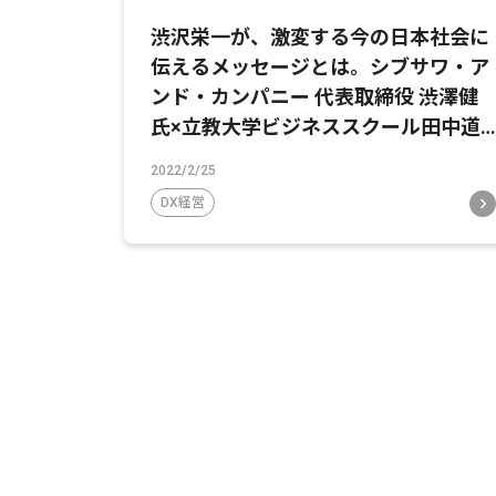
渋沢栄一が、激変する今の日本社会に
伝えるメッセージとは。シブサワ・ア
ンド・カンパニー 代表取締役 渋澤健
氏×立教大学ビジネススクール田中道
昭教授対談【後編】
2022/2/25
DX経営