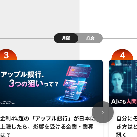
月間
総合
金利4%超の「アップル銀行」が日本に
自分にそ
上陸したら。影響を受ける企業・業種
き方は
は？
訊く