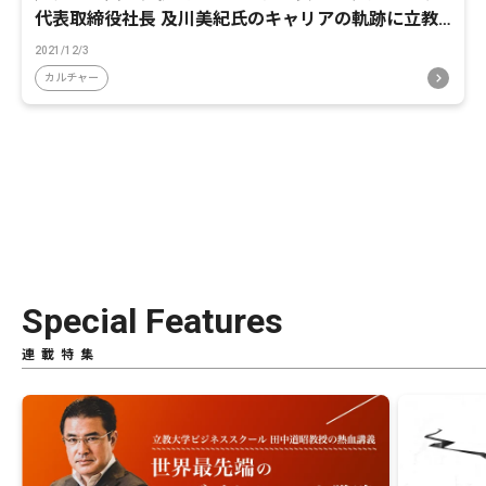
代表取締役社長 及川美紀氏のキャリアの軌跡に立教
大学ビジネススクール田中道昭教授が迫る【前編】
2021/12/3
カルチャー
Special Features
連載特集