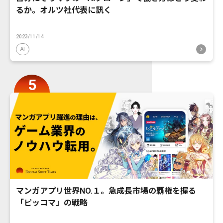
るか。オルツ社代表に訊く
2023/11/14
AI
マンガアプリ世界NO.１。急成長市場の覇権を握る
「ピッコマ」の戦略