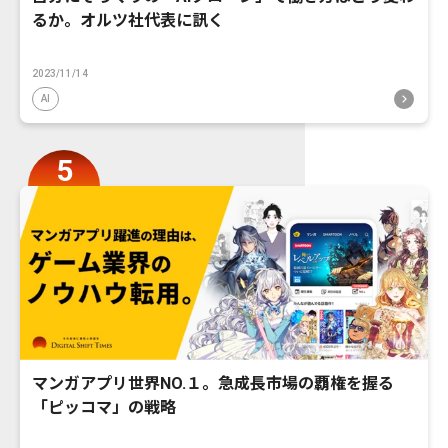
るか。オルツ社代表に訊く
2023/11/14
AI
マンガアプリ世界NO.１。急成長市場の覇権を握る
「ピッコマ」の戦略