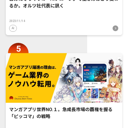
るか。オルツ社代表に訊く
2023/11/14
AI
マンガアプリ世界NO.１。急成長市場の覇権を握る
「ピッコマ」の戦略