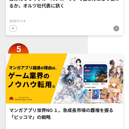
るか。オルツ社代表に訊く
2023/11/14
AI
マンガアプリ世界NO.１。急成長市場の覇権を握る
「ピッコマ」の戦略