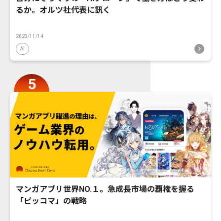
るか。オルツ社代表に訊く
2023/11/14
AI
マンガアプリ世界NO.１。急成長市場の覇権を握る
「ピッコマ」の戦略