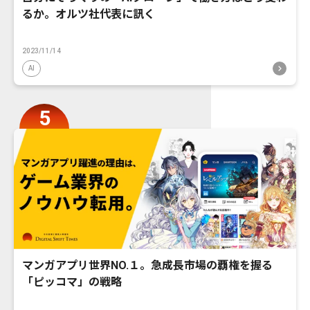
るか。オルツ社代表に訊く
2023/11/14
AI
マンガアプリ世界NO.１。急成長市場の覇権を握る
「ピッコマ」の戦略