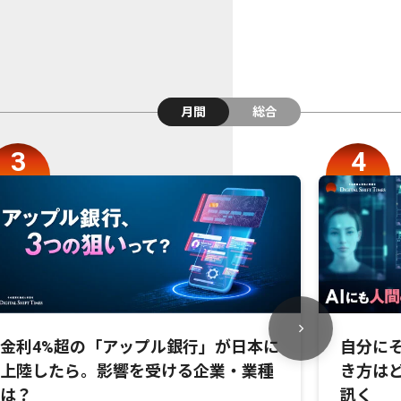
月間
総合
金利4%超の「アップル銀行」が日本に
自分にそ
上陸したら。影響を受ける企業・業種
き方は
は？
訊く