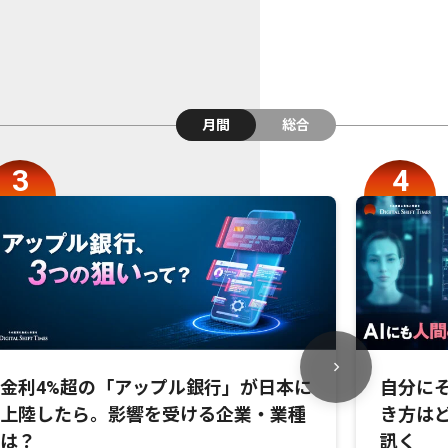
月間
総合
金利4%超の「アップル銀行」が日本に
自分にそ
上陸したら。影響を受ける企業・業種
き方は
は？
訊く