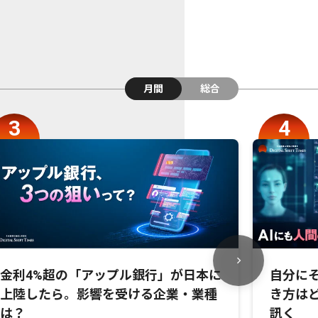
月間
総合
金利4%超の「アップル銀行」が日本に
自分にそ
上陸したら。影響を受ける企業・業種
き方は
は？
訊く