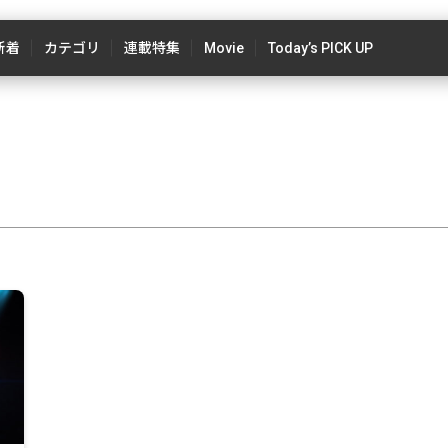
新着
カテゴリ
連載特集
Movie
Today’s PICK UP