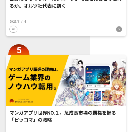
るか。オルツ社代表に訊く
2023/11/14
AI
マンガアプリ世界NO.１。急成長市場の覇権を握る
「ピッコマ」の戦略