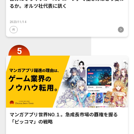
るか。オルツ社代表に訊く
2023/11/14
AI
マンガアプリ世界NO.１。急成長市場の覇権を握る
「ピッコマ」の戦略