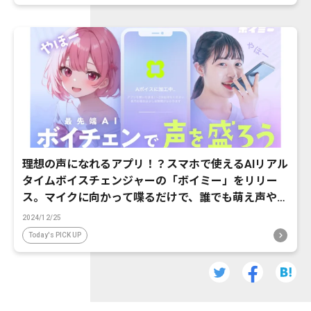
理想の声になれるアプリ！？スマホで使えるAIリアル
タイムボイスチェンジャーの「ボイミー」をリリー
ス。マイクに向かって喋るだけで、誰でも萌え声やイ
ケボ風に音声変換が可能に。
2024/12/25
Today's PICK UP