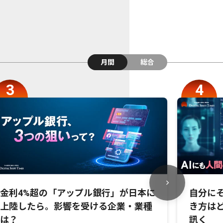
月間
総合
金利4%超の「アップル銀行」が日本に
自分にそ
上陸したら。影響を受ける企業・業種
き方は
は？
訊く