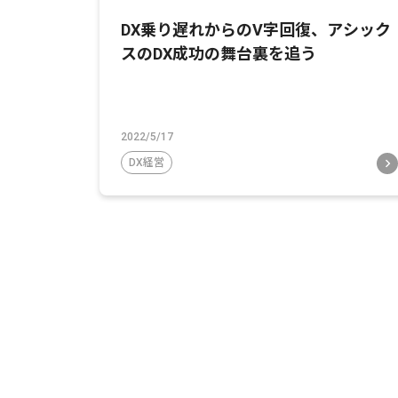
DX乗り遅れからのV字回復、アシック
スのDX成功の舞台裏を追う
2022/5/17
DX経営