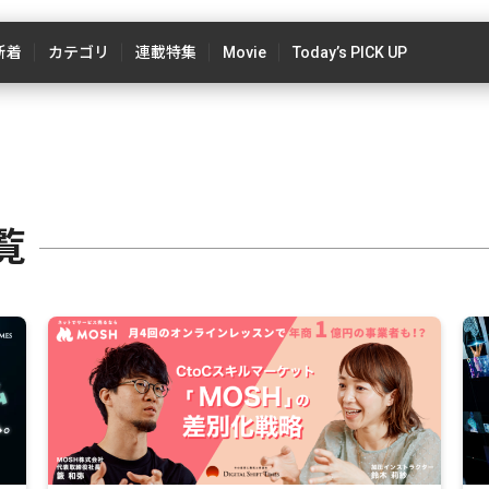
新着
カテゴリ
連載特集
Movie
Today’s PICK UP
覧