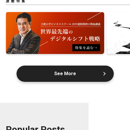
連載特集
See More
Popular Posts