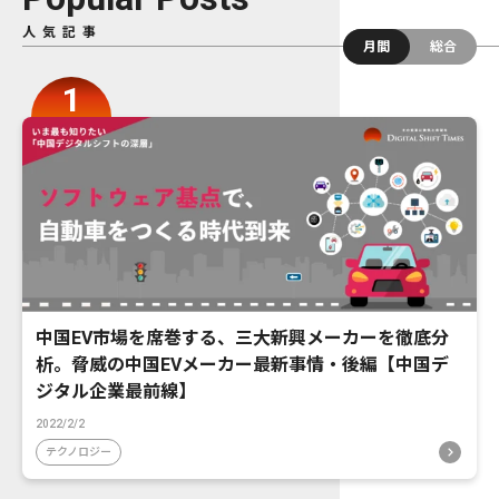
人気記事
月間
総合
中国EV市場を席巻する、三大新興メーカーを徹底分
析。脅威の中国EVメーカー最新事情・後編【中国デ
ジタル企業最前線】
2022/2/2
テクノロジー