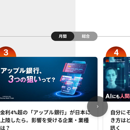
月間
総合
金利4%超の「アップル銀行」が日本に
自分にそ
上陸したら。影響を受ける企業・業種
き方は
は？
訊く