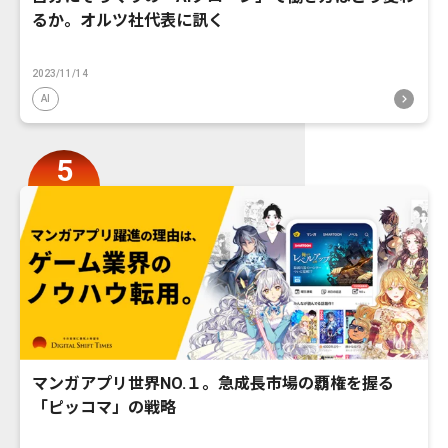
るか。オルツ社代表に訊く
2023/11/14
AI
マンガアプリ世界NO.１。急成長市場の覇権を握る
「ピッコマ」の戦略