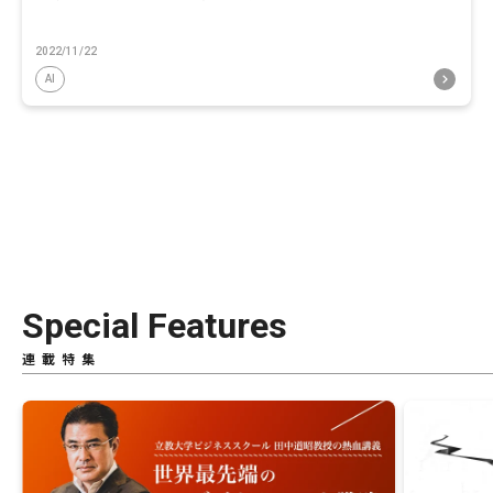
2022/11/22
AI
Special Features
連載特集